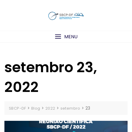
Skip
to
content
MENU
setembro 23,
2022
>
>
>
>
23
SBCP-DF
Blog
2022
setembro