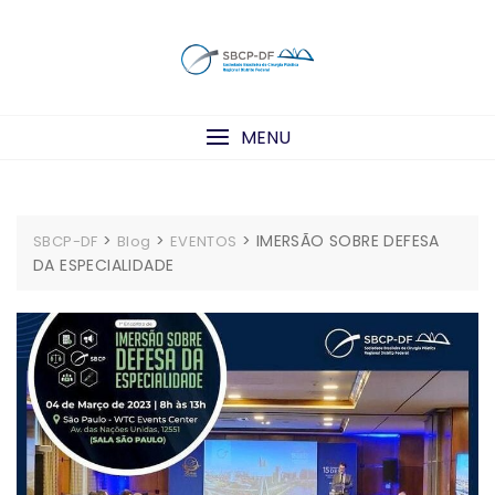
Skip
to
content
MENU
>
>
>
IMERSÃO SOBRE DEFESA
SBCP-DF
Blog
EVENTOS
DA ESPECIALIDADE