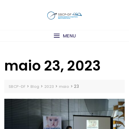
Skip
to
content
MENU
maio 23, 2023
>
>
>
>
23
SBCP-DF
Blog
2023
maio