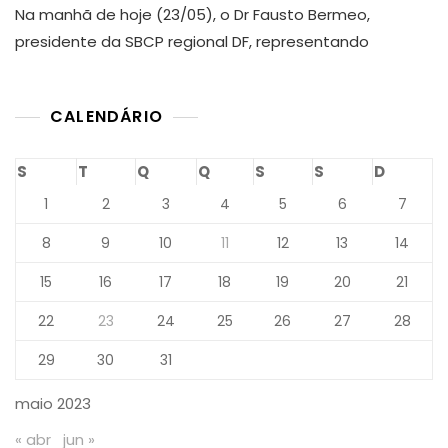
Na manhã de hoje (23/05), o Dr Fausto Bermeo,
DF
No
presidente da SBCP regional DF, representando
Evento
De
Lança
CALENDÁRIO
Da
Frente
Parlam
S
T
Q
Q
S
S
D
Em
Defes
1
2
3
4
5
6
7
Da
Cirurgi
8
9
10
11
12
13
14
Repar
De
15
16
17
18
19
20
21
Pesso
Com
22
23
24
25
26
27
28
Fissura
Lábiop
29
30
31
Na
Câmar
maio 2023
Dos
Deput
« abr
jun »