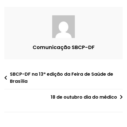
Reconstrução
Mamária
Comunicação SBCP-DF
Navegação
SBCP-DF na 13ª edição da Feira de Saúde de
Brasília
de
Post
18 de outubro dia do médico