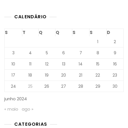
SBCP-
DF:
CALENDÁRIO
Mamopl
Com
Prótese
S
T
Q
Q
S
S
D
É
Tema
1
2
Central
Em
3
4
5
6
7
8
9
Encontr
De
10
11
12
13
14
15
16
Especial
17
18
19
20
21
22
23
24
25
26
27
28
29
30
junho 2024
« maio
ago »
CATEGORIAS