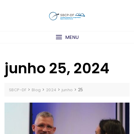
Skip
to
content
MENU
junho 25, 2024
>
>
>
>
25
SBCP-DF
Blog
2024
junho